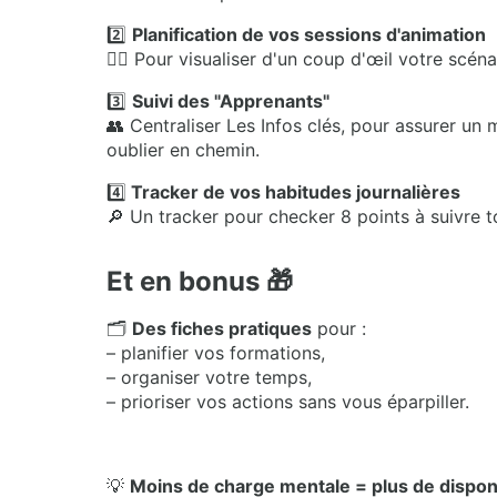
2️⃣
Planification de vos sessions d'animation
🧘‍♀️ Pour visualiser d'un coup d'œil votre scé
3️⃣
Suivi des "Apprenants"
👥 Centraliser Les Infos clés, pour assurer u
oublier en chemin.
4️⃣
Tracker de vos habitudes journalières
🔎 Un tracker pour checker 8 points à suivre t
Et en bonus 🎁
🗂️
Des fiches pratiques
pour :
– planifier vos formations,
– organiser votre temps,
– prioriser vos actions sans vous éparpiller.
💡
Moins de charge mentale = plus de disponi