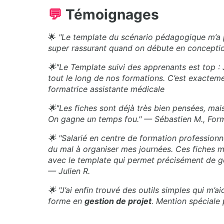
💬
Témoignages
🌟
"Le template du scénario pédagogique m’a p
super rassurant quand on débute en conception
🌟"Le Template suivi des apprenants est top 
tout le long de nos formations. C’est exactement
formatrice assistante médicale
🌟"Les fiches sont déjà très bien pensées, mai
On gagne un temps fou." — Sébastien M., Form
🌟 "Salarié en centre de formation professionn
du mal à organiser mes journées. Ces fiches 
avec le template qui permet précisément de gé
— Julien R.
🌟 "J’ai enfin trouvé des outils simples qui m’a
forme en
gestion de projet
. Mention spéciale 