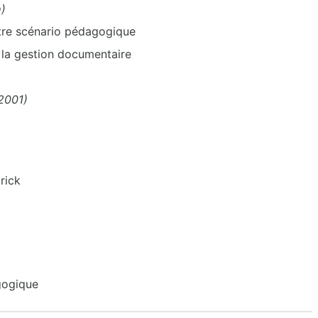
o)
tre scénario pédagogique
c la gestion documentaire
2001)
rick
gogique