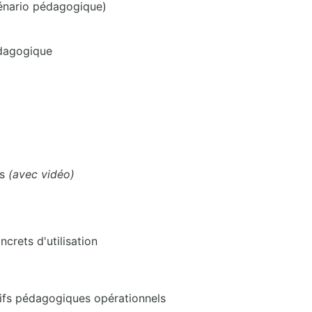
cénario pédagogique)
édagogique
es
(avec vidéo)
rets d'utilisation
tifs pédagogiques opérationnels